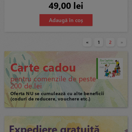
49,00 lei
Adaugă în coș
«
1
2
»
Carte cadou
pentru comenzile de peste
200 de lei
Oferta NU se cumulează cu alte beneficii
(coduri de reducere, vouchere etc.)
Expediere gratuită