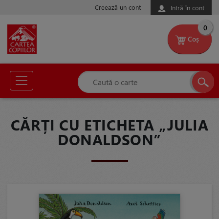
Creează un cont
Intră în cont
0
Coș
CĂRȚI CU ETICHETA „JULIA
DONALDSON”