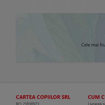
Cele mai fr
CARTEA COPIILOR SRL
CUM 
RO 21838973
Livrarea ș