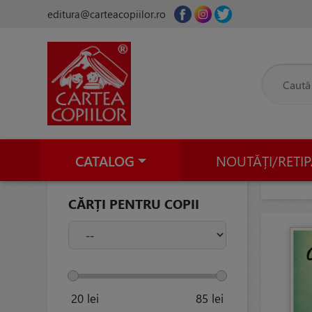
editura@carteacopiilor.ro
CATALOG
NOUTĂȚI/RETIP
CĂRȚI PENTRU COPII
20
lei
85
lei