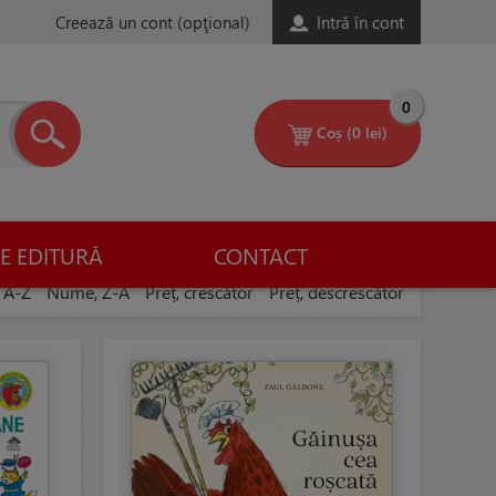
Creează un cont
(opţional)
Intră în cont
0
Coș
(0 lei)
E EDITURĂ
CONTACT
 A-Z
Nume, Z-A
Preț, crescător
Preț, descrescător