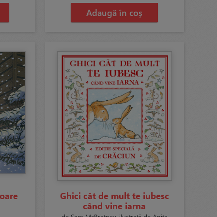
Adaugă în coș
soare
Ghici cât de mult te iubesc
când vine iarna
de Sam McBratney, ilustrații de Anita