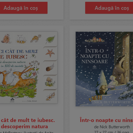
Adaugă în coș
Adaugă în coș
 cât de mult te iubesc.
Într-o noapte cu nin
 descoperim natura
de Nick Butterworth
27 x 27 cm / 36 pag.
 McBratney, ilustrații de Anita