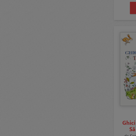
Ghici
Să
de Sam