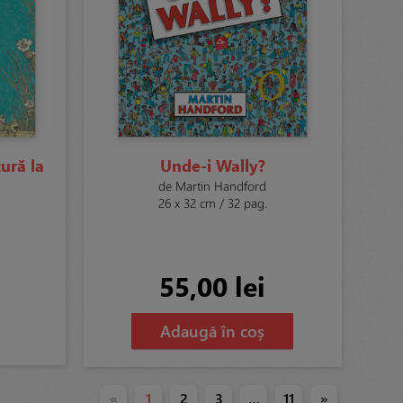
ură la
Unde-i Wally?
de Martin Handford
26 x 32 cm / 32 pag.
55,00 lei
Adaugă în coș
«
1
2
3
…
11
»