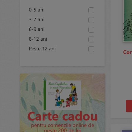
0-5 ani
3-7 ani
6-9 ani
8-12 ani
Peste 12 ani
Cor
Carte cadou
pentru comenzile online de
peste 200 de lei