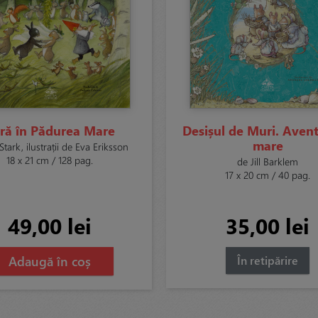
ră în Pădurea Mare
Desișul de Muri. Avent
mare
Stark, ilustrații de Eva Eriksson
18 x 21 cm / 128 pag.
de Jill Barklem
17 x 20 cm / 40 pag.
49,00 lei
35,00 lei
Adaugă în coș
În retipărire