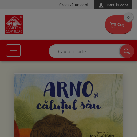
Creează un cont
Intră în cont
0
Coș