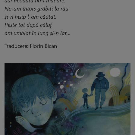
dar deodată nu-l mai are.
Ne-am întors grăbiți la râu
și-n nisip l-am căutat.
Peste tot după căluț
am umblat în lung și-n lat…
Traducere: Florin Bican