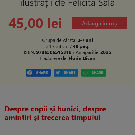
ilustrații de Felicita Sala
45,00 lei
Adaugă în coș
Grupa de vârstă:
3-7 ani
24 x 28 cm
/
40 pag.
ISBN:
9786306515318
/ An apariție:
2025
Traducere de:
Florin Bican
Despre copii și bunici, despre
amintiri și trecerea timpului