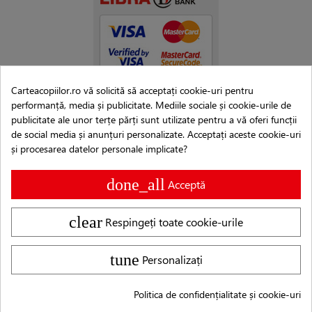
Carteacopiilor.ro vă solicită să acceptați cookie-uri pentru
performanță, media și publicitate. Mediile sociale și cookie-urile de
publicitate ale unor terțe părți sunt utilizate pentru a vă oferi funcții
de social media și anunțuri personalizate. Acceptați aceste cookie-uri
și procesarea datelor personale implicate?
done_all
Acceptă
clear
Respingeți toate cookie-urile
Copyright © 2007–2026 Editura Cartea Copiilor®
tune
Personalizați
Logo-ul și denumirea Cartea Copiilor® sunt MARCĂ
ÎNREGISTRATĂ, conform deciziei nr. 1019820 emise de Oficiul de
Politica de confidențialitate și cookie-uri
Stat pentru Invenții și Mărci din data de 23.05.2019.