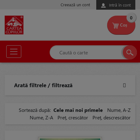
Creează un cont
Intră în cont
0
Coș
Arată filtrele / filtrează
Sortează după:
Cele mai noi primele
Nume, A-Z
Nume, Z-A
Preț, crescător
Preț, descrescător