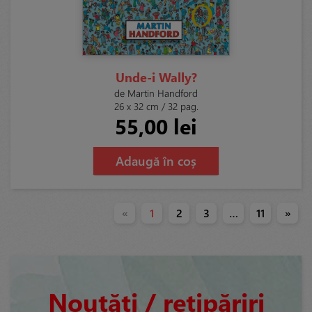
Unde-i Wally?
de Martin Handford
26 x 32 cm / 32 pag.
55,00 lei
Adaugă în coș
«
1
2
3
…
11
»
Noutăți / retipăriri