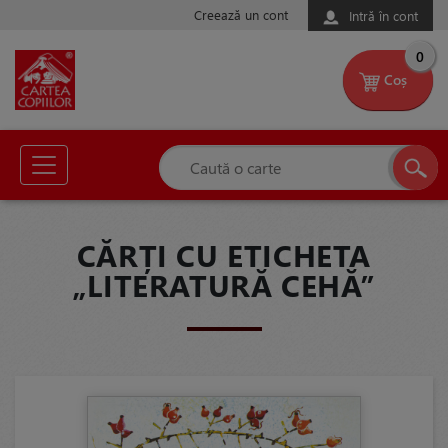
Creează un cont
Intră în cont
0
Coș
CĂRȚI CU ETICHETA
„LITERATURĂ CEHĂ”