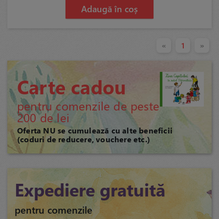
Adaugă în coș
«
1
»
Carte cadou
pentru comenzile de peste
200 de lei
Oferta NU se cumulează cu alte beneficii
(coduri de reducere, vouchere etc.)
Expediere gratuită
pentru comenzile