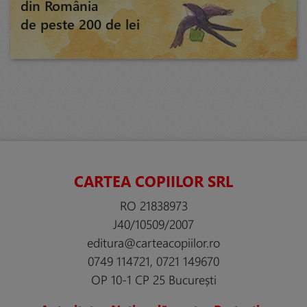
din România
de peste 200 de lei
CARTEA COPIILOR SRL
RO 21838973
J40/10509/2007
editura@carteacopiilor.ro
0749 114721, 0721 149670
OP 10-1 CP 25 București