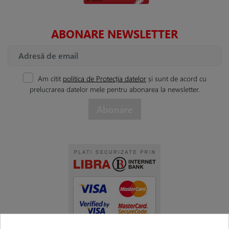
ABONARE NEWSLETTER
Am citit
politica de Protecția datelor
și sunt de acord cu
prelucrarea datelor mele pentru abonarea la newsletter.