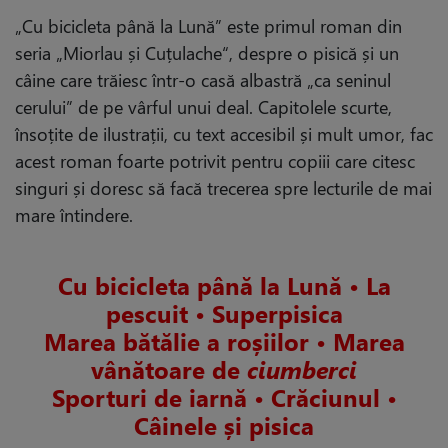
„Cu bicicleta până la Lună” este primul roman din
seria „Miorlau și Cuțulache“, despre o pisică și un
câine care trăiesc într-o casă albastră „ca seninul
cerului” de pe vârful unui deal. Capitolele scurte,
însoțite de ilustrații, cu text accesibil și mult umor, fac
acest roman foarte potrivit pentru copiii care citesc
singuri și doresc să facă trecerea spre lecturile de mai
mare întindere.
Cu bicicleta până la Lună • La
pescuit • Superpisica
Marea bătălie a roșiilor • Marea
vânătoare de
ciumberci
Sporturi de iarnă • Crăciunul •
Câinele și pisica