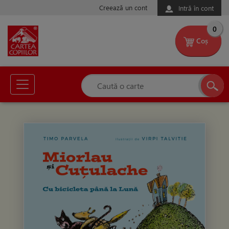
Creează un cont
Intră în cont
0
Coș