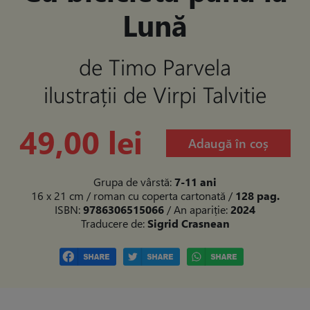
Lună
de Timo Parvela
ilustrații de Virpi Talvitie
49,00 lei
Adaugă în coș
Grupa de vârstă:
7-11 ani
16 x 21 cm / roman cu coperta cartonată
/
128 pag.
ISBN:
9786306515066
/ An apariție:
2024
Traducere de:
Sigrid Crasnean