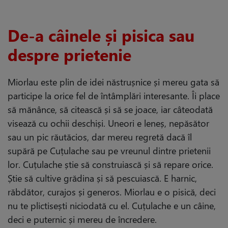
De-a câinele și pisica sau
despre prietenie
Miorlau este plin de idei năstrușnice și mereu gata să
participe la orice fel de întâmplări interesante. Îi place
să mănânce, să citească și să se joace, iar câteodată
visează cu ochii deschiși. Uneori e leneș, nepăsător
sau un pic răutăcios, dar mereu regretă dacă îl
supără pe Cuțulache sau pe vreunul dintre prietenii
lor. Cuțulache știe să construiască și să repare orice.
Știe să cultive grădina și să pescuiască. E harnic,
răbdător, curajos și generos. Miorlau e o pisică, deci
nu te plictisești niciodată cu el. Cuțulache e un câine,
deci e puternic și mereu de încredere.