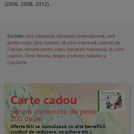
(2006, 2008, 2012).
Etichete:
cărți educative
,
literatură contemporană
,
cărți
pentru copii
,
cărți ilustrate
,
să citim împreună
,
cadouri de
Crăciun
,
romane pentru copii
,
literatură finlandeză
,
să citim
copiilor
,
Timo Parvela
,
despre prietenie
,
Miorlau și
Cuțulache
Carte cadou
pentru comenzile de peste
200 de lei
Oferta NU se cumulează cu alte beneficii
(coduri de reducere, vouchere etc.)