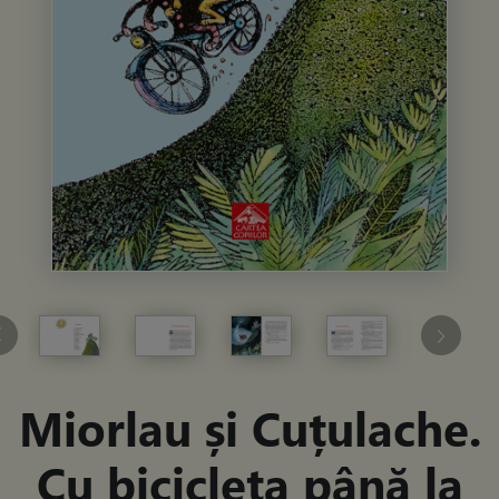
Miorlau și Cuțulache.
Cu bicicleta până la