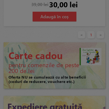
30,00 lei
39,00 lei
Adaugă în coș
«
1
»
Carte cadou
pentru comenzile de peste
200 de lei
Oferta NU se cumulează cu alte beneficii
(coduri de reducere, vouchere etc.)
Expediere gratuită