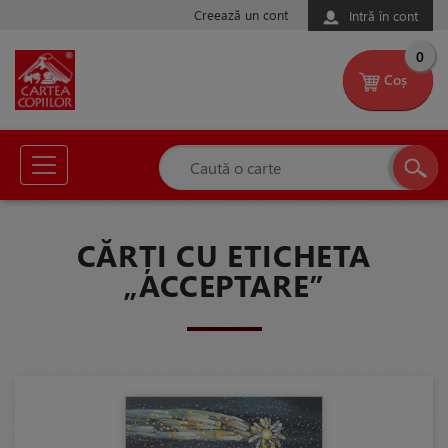
Creează un cont
Intră în cont
0
Coș
CĂRȚI CU ETICHETA
„ACCEPTARE”