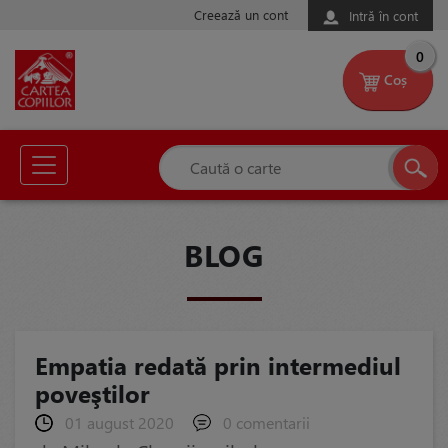
Creează un cont
Intră în cont
0
Coș
BLOG
Empatia redată prin intermediul
poveştilor
01 august 2020
0 comentarii