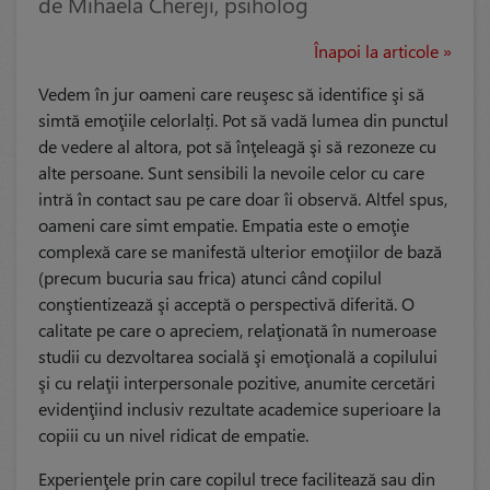
de Mihaela Chereji, psiholog
Înapoi la articole »
Vedem în jur oameni care reuşesc să identifice şi să
simtă emoţiile celorlalți. Pot să vadă lumea din punctul
de vedere al altora, pot să înţeleagă şi să rezoneze cu
alte persoane. Sunt sensibili la nevoile celor cu care
intră în contact sau pe care doar îi observă. Altfel spus,
oameni care simt empatie. Empatia este o emoţie
complexă care se manifestă ulterior emoţiilor de bază
(precum bucuria sau frica) atunci când copilul
conştientizează şi acceptă o perspectivă diferită. O
calitate pe care o apreciem, relaţionată în numeroase
studii cu dezvoltarea socială şi emoţională a copilului
şi cu relaţii interpersonale pozitive, anumite cercetări
evidenţiind inclusiv rezultate academice superioare la
copiii cu un nivel ridicat de empatie.
Experienţele prin care copilul trece facilitează sau din