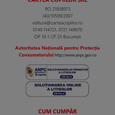
RO 21838973
J40/10509/2007
editura@carteacopiilor.ro
0749 114721, 0721 149670
OP 10-1 CP 25 București
Autoritatea Națională pentru Protecția
Consumatorului
http://www.anpc.gov.ro
CUM CUMPĂR