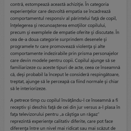
contră, estompează această achiziţie. În categoria
experienţelor care dezvoltă empatia se încadrează
comportamentul responsiv al părintelui faţă de copil,
înţelegerea şi recunoaşterea emoţiilor copilului,
precum şi exemplele de empatie oferite şi discutate. În
cea de-a doua categorie surprindem desenele şi
programele tv care promovează violenţa şi alte
comportamente indezirabile prin prisma personajelor
care devin modele pentru copii. Copilul ajunge să se
familiarizeze cu aceste tipuri de acte, ceea ce înseamnă
că, deşi probabil la început le consideră respingătoare,
treptat, ajunge să le perceapă ca fiind normale şi chiar
să le interiorizeze.
A petrece timp cu copilul învăţându-l ce înseamnă a fi
receptiv şi deschis faţă de cei din jur versus a-l plasa în
faţa televizorului pentru „a câştiga un răgaz”
reprezintă experienţe calitativ diferite, care pot face
diferenţa între un nivel mai ridicat sau mai scăzut de