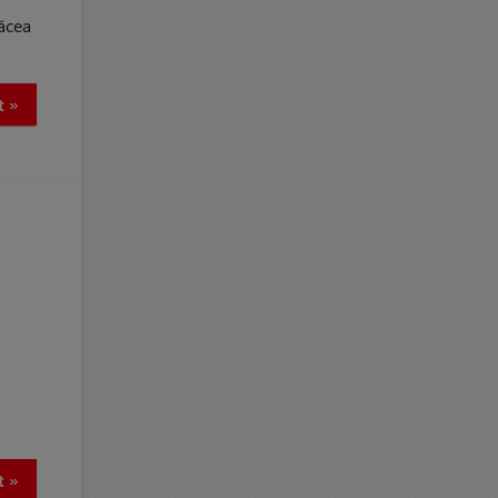
lăcea
t »
t »