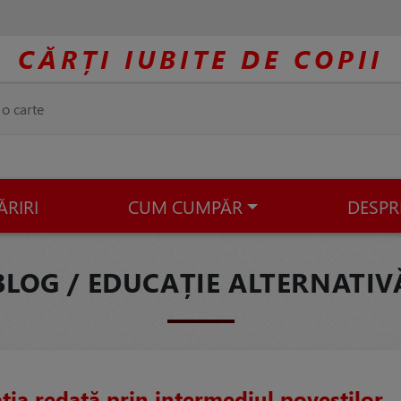
CĂRȚI IUBITE DE COPII
ĂRIRI
CUM CUMPĂR
DESPR
BLOG / EDUCAȚIE ALTERNATIV
ia redată prin intermediul poveştilor