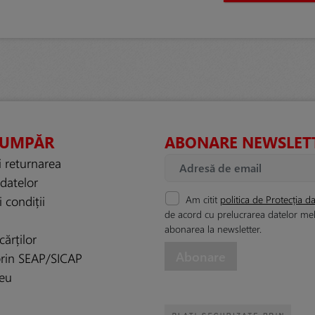
CUMPĂR
ABONARE NEWSLET
i returnarea
 datelor
 condiții
Am citit
politica de Protecția da
de acord cu prelucrarea datelor me
abonarea la newsletter.
cărților
 prin SEAP/SICAP
eu