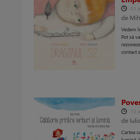
01 
de Mih
Vedem în 
Pot să v
rezoneze 
contact s
Poves
13 
de Iuli
Cartea c
lumină. V