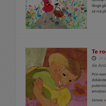
lângă gâ
să mă pl
Te r
29 
de And
Prin esen
dobândeas
puternic
emoțional
Etichete:
e