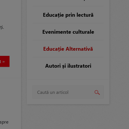
Educație prin lectură
ți.
Evenimente culturale
Educație Alternativă
t »
Autori și ilustratori
 spre