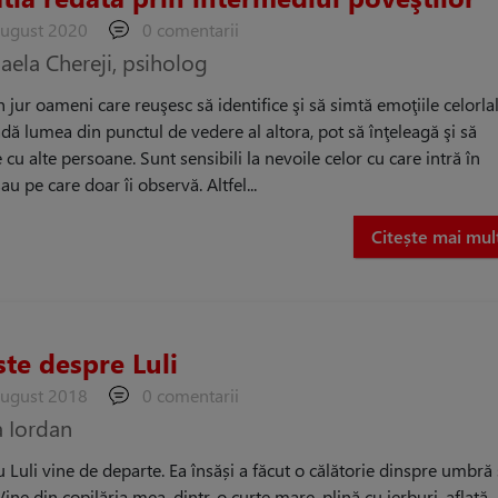
august 2020
0 comentarii
aela Chereji, psiholog
jur oameni care reuşesc să identifice şi să simtă emoţiile celorlal
adă lumea din punctul de vedere al altora, pot să înţeleagă şi să
cu alte persoane. Sunt sensibili la nevoile celor cu care intră în
au pe care doar îi observă. Altfel...
Citește mai mul
te despre Luli
august 2018
0 comentarii
a Iordan
u Luli vine de departe. Ea însăși a făcut o călătorie dinspre umbră
ine din copilăria mea, dintr-o curte mare, plină cu ierburi, aflată