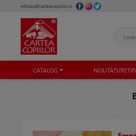
editura@carteacopiilor.ro
CATALOG
NOUTĂȚI/RETIP
Empat