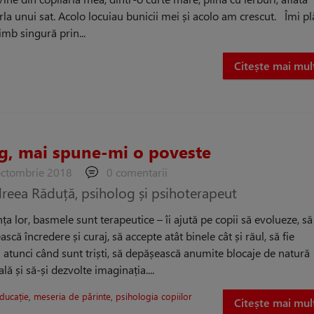
rla unui sat. Acolo locuiau bunicii mei și acolo am crescut. Îmi p
imb singură prin...
Citește mai mul
og, mai spune-mi o poveste
octombrie 2018
0 comentarii
reea Răduță, psiholog și psihoterapeut
ța lor, basmele sunt terapeutice – îi ajută pe copii să evolueze, să
că încredere și curaj, să accepte atât binele cât și răul, să fie
i atunci când sunt triști, să depășească anumite blocaje de natură
ă și să-și dezvolte imaginația....
ducație
,
meseria de părinte
,
psihologia copiilor
Citește mai mul