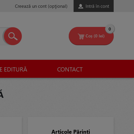
Creează un cont
(opţional)
Intră în cont
0
Coș
(0 lei)
E EDITURĂ
CONTACT
Ă
Articole Părinți