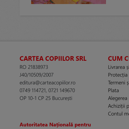
CARTEA COPIILOR SRL
CUM 
RO 21838973
Livrarea ș
J40/10509/2007
Protecția
editura@carteacopiilor.ro
Termeni și
0749 114721, 0721 149670
Plata
OP 10-1 CP 25 București
Alegerea 
Achiziții
Contul m
Autoritatea Națională pentru