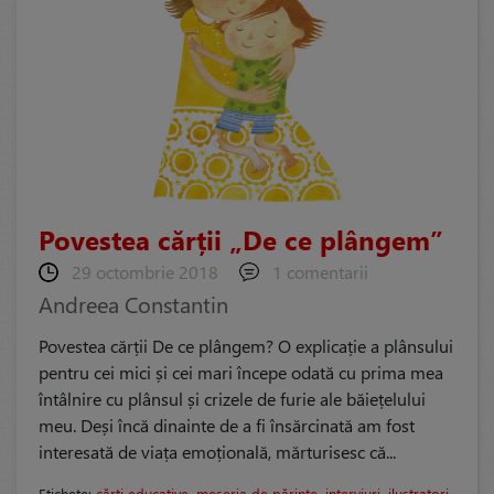
Povestea cărții „De ce plângem”
29 octombrie 2018
1 comentarii
Andreea Constantin
Povestea cărții De ce plângem? O explicație a plânsului
pentru cei mici și cei mari începe odată cu prima mea
întâlnire cu plânsul și crizele de furie ale băiețelului
meu. Deși încă dinainte de a fi însărcinată am fost
interesată de viața emoțională, mărturisesc că...
Etichete:
cărți educative
,
meseria de părinte
,
interviuri
,
ilustratori