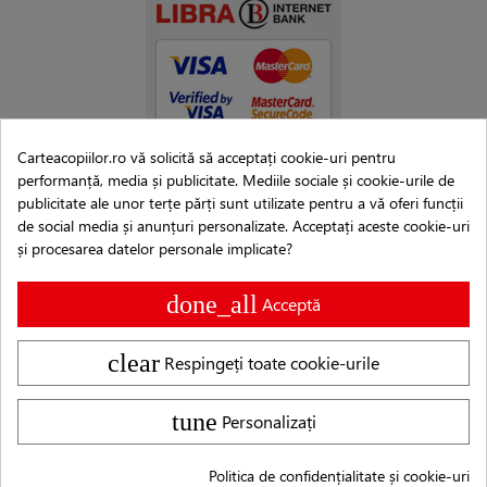
Carteacopiilor.ro vă solicită să acceptați cookie-uri pentru
performanță, media și publicitate. Mediile sociale și cookie-urile de
publicitate ale unor terțe părți sunt utilizate pentru a vă oferi funcții
de social media și anunțuri personalizate. Acceptați aceste cookie-uri
și procesarea datelor personale implicate?
done_all
Acceptă
clear
Respingeți toate cookie-urile
Copyright © 2007–2026 Editura Cartea Copiilor®
tune
Personalizați
Logo-ul și denumirea Cartea Copiilor® sunt MARCĂ
ÎNREGISTRATĂ, conform deciziei nr. 1019820 emise de Oficiul de
Politica de confidențialitate și cookie-uri
Stat pentru Invenții și Mărci din data de 23.05.2019.