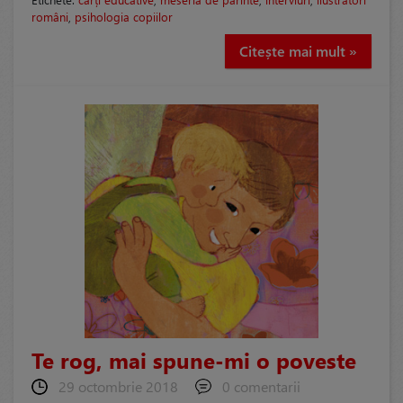
români
,
psihologia copiilor
Citește mai mult »
Te rog, mai spune-mi o poveste
29 octombrie 2018
0 comentarii