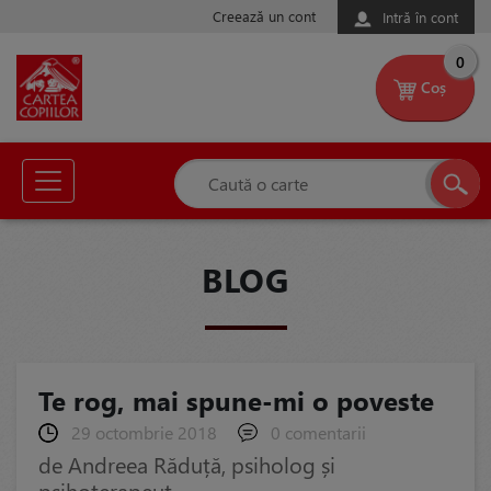
Creează un cont
Intră în cont
0
Coș
BLOG
Te rog, mai spune-mi o poveste
29 octombrie 2018
0 comentarii
de Andreea Răduță, psiholog și
psihoterapeut