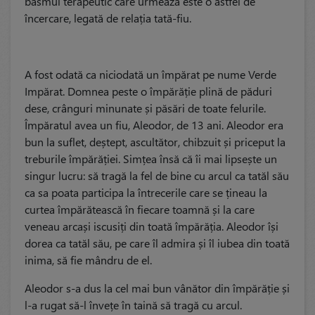
basmul terapeutic care urmează este o astfel de
încercare, legată de relația tată-fiu.
A fost odată ca niciodată un împărat pe nume Verde
Impărat. Domnea peste o împărăție plină de păduri
dese, crânguri minunate și păsări de toate felurile.
Împăratul avea un fiu, Aleodor, de 13 ani. Aleodor era
bun la suflet, deștept, ascultător, chibzuit și priceput la
treburile împărăției. Simțea însă că îi mai lipsește un
singur lucru: să tragă la fel de bine cu arcul ca tatăl său
ca sa poata participa la întrecerile care se țineau la
curtea împărătească în fiecare toamnă și la care
veneau arcași iscusiți din toată împărăția. Aleodor își
dorea ca tatăl său, pe care îl admira și îl iubea din toată
inima, să fie mândru de el.
Aleodor s-a dus la cel mai bun vânător din împărăție și
l-a rugat să-l învețe în taină să tragă cu arcul.