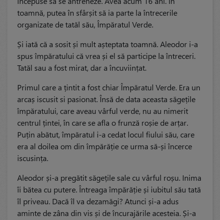
începuse să se antreneze. Avea acum 16 ani. În
toamnă, putea în sfârșit să ia parte la întrecerile
organizate de tatăl său, Împăratul Verde.
Și iată că a sosit și mult așteptata toamnă. Aleodor i-a
spus împăratului că vrea și el să participe la întreceri.
Tatăl sau a fost mirat, dar a încuviințat.
Primul care a țintit a fost chiar Împăratul Verde. Era un
arcaș iscusit si pasionat. Însă de data aceasta săgețile
împăratului, care aveau vârful verde, nu au nimerit
centrul țintei, în care se afla o frunză roșie de arțar.
Puțin abătut, împăratul i-a cedat locul fiului său, care
era al doilea om din împărăție ce urma să-și încerce
iscusința.
Aleodor și-a pregătit săgețile sale cu vârful roșu. Inima
îi bătea cu putere. Întreaga împărăție și iubitul său tată
îl priveau. Dacă îl va dezamăgi? Atunci și-a adus
aminte de zâna din vis și de încurajările acesteia. Și-a