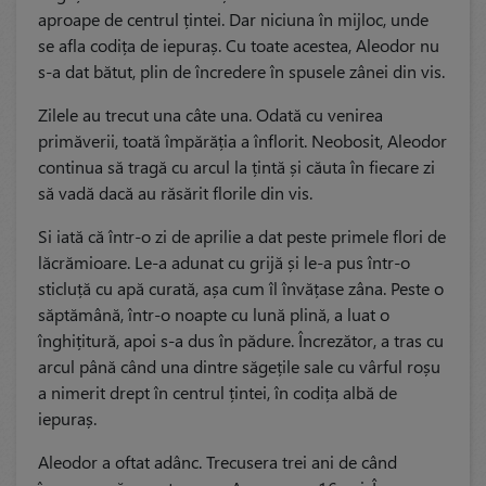
aproape de centrul țintei. Dar niciuna în mijloc, unde
se afla codița de iepuraș. Cu toate acestea, Aleodor nu
s-a dat bătut, plin de încredere în spusele zânei din vis.
Zilele au trecut una câte una. Odată cu venirea
primăverii, toată împărăția a înflorit. Neobosit, Aleodor
continua să tragă cu arcul la țintă și căuta în fiecare zi
să vadă dacă au răsărit florile din vis.
Si iată că într-o zi de aprilie a dat peste primele flori de
lăcrămioare. Le-a adunat cu grijă și le-a pus într-o
sticluță cu apă curată, așa cum îl învățase zâna. Peste o
săptămână, într-o noapte cu lună plină, a luat o
înghițitură, apoi s-a dus în pădure. Încrezător, a tras cu
arcul până când una dintre săgețile sale cu vârful roșu
a nimerit drept în centrul țintei, în codița albă de
iepuraș.
Aleodor a oftat adânc. Trecusera trei ani de când