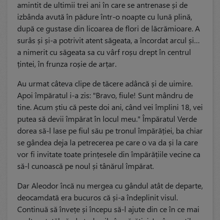
amintit de ultimii trei ani în care se antrenase și de
izbânda avută în pădure într-o noapte cu lună plină,
după ce gustase din licoarea de flori de lăcrămioare. A
surâs și și-a potrivit atent săgeata, a încordat arcul și…
a nimerit cu săgeata sa cu vârf roșu drept în centrul
țintei, în frunza roșie de arțar.
Au urmat câteva clipe de tăcere adâncă și de uimire.
Apoi împăratul i-a zis: "Bravo, fiule! Sunt mândru de
tine. Acum știu că peste doi ani, când vei împlini 18, vei
putea să devii împărat în locul meu." Împăratul Verde
dorea să-l lase pe fiul său pe tronul împărăției, ba chiar
se gândea deja la petrecerea pe care o va da și la care
vor fi invitate toate prințesele din împărățiile vecine ca
să-l cunoască pe noul și tânărul împărat.
Dar Aleodor încă nu mergea cu gândul atât de departe,
deocamdată era bucuros că și-a îndeplinit visul.
Continuă să învețe și începu să-l ajute din ce în ce mai