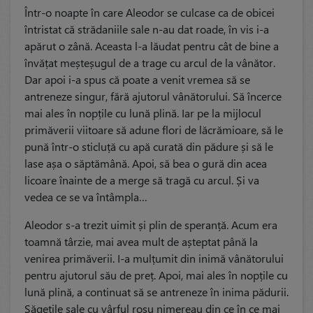
Într-o noapte în care Aleodor se culcase ca de obicei
întristat că strădaniile sale n-au dat roade, în vis i-a
apărut o zână. Aceasta l-a lăudat pentru cât de bine a
învățat meșteșugul de a trage cu arcul de la vânător.
Dar apoi i-a spus că poate a venit vremea să se
antreneze singur, fără ajutorul vânătorului. Să încerce
mai ales în nopțile cu lună plină. Iar pe la mijlocul
primăverii viitoare să adune flori de lăcrămioare, să le
pună într-o sticluță cu apă curată din pădure și să le
lase așa o săptămână. Apoi, să bea o gură din acea
licoare înainte de a merge să tragă cu arcul. Și va
vedea ce se va întâmpla…
Aleodor s-a trezit uimit și plin de speranță. Acum era
toamnă târzie, mai avea mult de așteptat până la
venirea primăverii. I-a mulțumit din inimă vânătorului
pentru ajutorul său de preț. Apoi, mai ales în nopțile cu
lună plină, a continuat să se antreneze în inima pădurii.
Săgețile sale cu vârful roșu nimereau din ce în ce mai