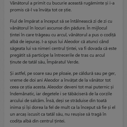
Vânătorul a primit cu bucurie această rugăminte și i-a
promis că-l va învăța tot ce știe.
Fiul de împărat a început să se întâlnească zi de zi cu
vânătorul în locuri ascunse din pădure. În mijlocul
țintei în care trăgeau cu arcul, vânătorul a pus o codiță
albă de iepuraș. I-a spus lui Aleodor că atunci când
săgeata lui va nimeri centrul țintei, va fi dovada că este
pregătit să participe la întrecerile de tras cu arcul
ținute de tatăl său, Împăratul Verde.
Și astfel, pe soare sau pe ploaie, pe căldură sau pe ger,
vreme de doi ani Aleodor a învățat de la vânător tot
ceea ce știa acesta. Aleodor deveni tot mai puternic și
îndemânatic, iar degetele i se tăbăciseră de la corzile
arcului de salcâm. Însă, deși se străduise din toată
inima și își dorea la fel de mult ca la început să fie și el
un arcaș iscusit ca tatăl său, nu reușise să tragă în
codița albă din centrul țintei.