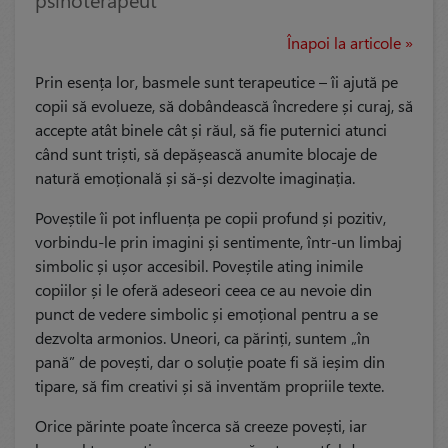
Înapoi la articole »
Prin esența lor, basmele sunt terapeutice – îi ajută pe
copii să evolueze, să dobândească încredere și curaj, să
accepte atât binele cât și răul, să fie puternici atunci
când sunt triști, să depășească anumite blocaje de
natură emoțională și să-și dezvolte imaginația.
Poveștile îi pot influența pe copii profund și pozitiv,
vorbindu-le prin imagini și sentimente, într-un limbaj
simbolic și ușor accesibil. Poveștile ating inimile
copiilor și le oferă adeseori ceea ce au nevoie din
punct de vedere simbolic și emoțional pentru a se
dezvolta armonios. Uneori, ca părinți, suntem „în
pană” de povești, dar o soluție poate fi să ieșim din
tipare, să fim creativi și să inventăm propriile texte.
Orice părinte poate încerca să creeze povești, iar