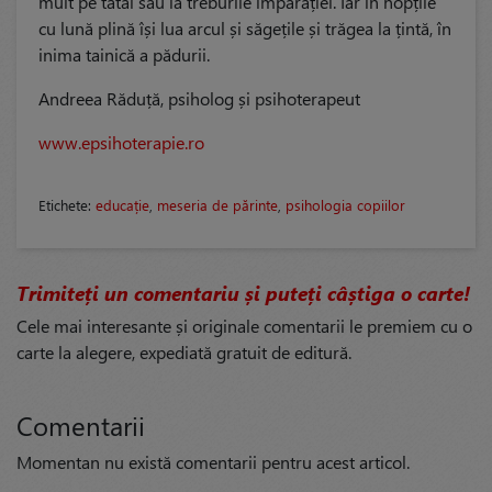
mult pe tatăl său la treburile împărăției. Iar în nopțile
cu lună plină își lua arcul și săgețile și trăgea la țintă, în
inima tainică a pădurii.
Andreea Răduță, psiholog și psihoterapeut
www.epsihoterapie.ro
Etichete:
educație
,
meseria de părinte
,
psihologia copiilor
Trimiteți un comentariu și puteți câștiga o carte!
Cele mai interesante și originale comentarii le premiem cu o
carte la alegere, expediată gratuit de editură.
Comentarii
Momentan nu există comentarii pentru acest articol.