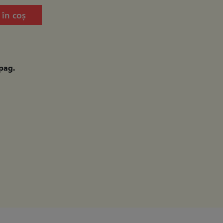
în coș
pag.