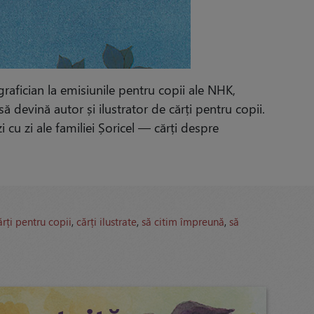
rafician la emisiunile pentru copii ale NHK,
 devină autor și ilustrator de cărți pentru copii.
zi cu zi ale familiei Șoricel — cărți despre
ărți pentru copii
,
cărți ilustrate
,
să citim împreună
,
să