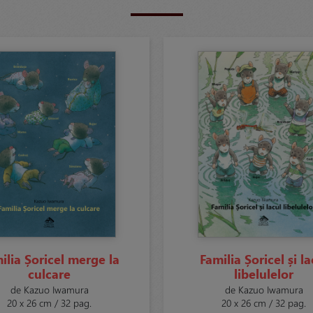
ilia Șoricel merge la
Familia Șoricel și la
culcare
libelulelor
de Kazuo Iwamura
de Kazuo Iwamura
20 x 26 cm / 32 pag.
20 x 26 cm / 32 pag.