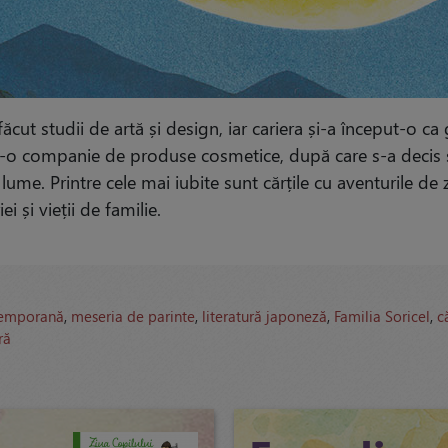
t studii de artă și design, iar cariera și-a început-o ca g
tr-o companie de produse cosmetice, după care s-a decis să
a lume. Printre cele mai iubite sunt cărțile cu aventurile de 
i și vieții de familie.
ntemporană
,
meseria de parinte
,
literatură japoneză
,
Familia Soricel
,
c
ră