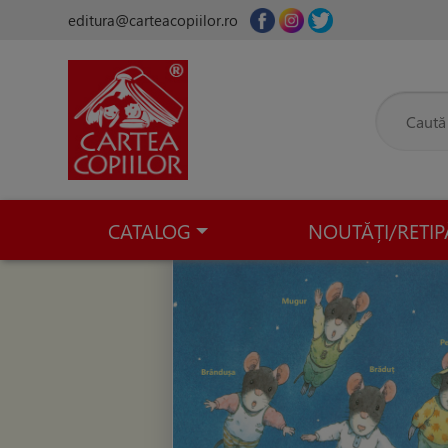
editura@carteacopiilor.ro
CATALOG
NOUTĂȚI/RETIP