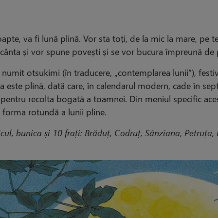
apte, va fi lună plină. Vor sta toți, de la mic la mare, pe 
cânta și vor spune povești și se vor bucura împreună de p
 numit otsukimi (în traducere, „contemplarea lunii“), festiv
a este plină, dată care, în calendarul modern, cade în sep
i pentru recolta bogată a toamnei. Din meniul specific aces
 forma rotundă a lunii pline.
ul, bunica și 10 frați: Brăduț, Codruț, Sânziana, Petruța,