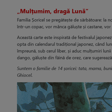
„Mulțumim, dragă Lună”
Familia Șoricel se pregătește de sărbătoare: la no
într-un copac, vor mânca găluște și castane, vor 
Această carte este inspirată de festivalul japonez
opta din calendarul tradițional japonez, când lun
împreună, sub cerul liber, și aduc mulțumiri luni
dango, găluște din făină de orez, care sugerează
Suntem o familie de 14 șoricei: tata, mama, bunic
Ghiocel.