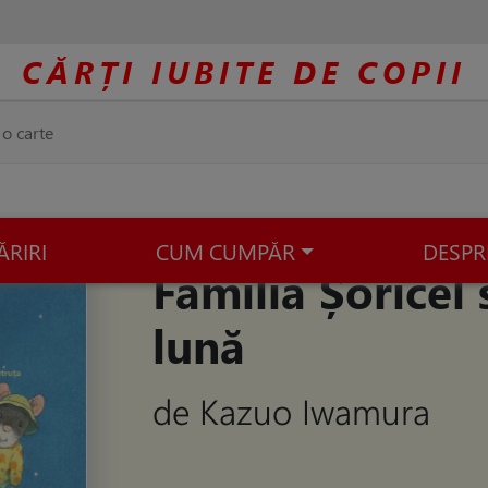
CĂRȚI IUBITE DE COPII
ĂRIRI
CUM CUMPĂR
DESPR
Familia Șoricel 
lună
de Kazuo Iwamura