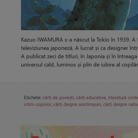
Kazuo IWAMURA s-a născut la Tokio în 1939. A făcu
televiziunea japoneză. A lucrat și ca designer în
A publicat zeci de titluri, în Japonia și în întreag
universul cald, luminos și plin de iubire al copilărie
Etichete:
cărți de povești
,
cărți educative
,
literatură co
citim copiilor
,
cărți despre anotimpuri
,
cărți despre natu