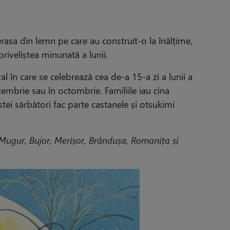
terasa din lemn pe care au construit-o la înălțime,
riveliștea minunată a lunii.
al în care se celebrează cea de-a 15-a zi a lunii a
tembrie sau în octombrie. Familiile iau cina
tei sărbători fac parte castanele și otsukimi
 Mugur, Bujor, Merișor, Brândușa, Romanița și