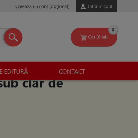
Creează un cont
(opţional)
Intră în cont
0
Coș
(0 lei)
E EDITURĂ
CONTACT
sub clar de