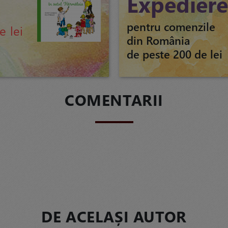
u
Expediere
pentru comenzile
e lei
din România
de peste 200 de lei
COMENTARII
DE ACELAȘI AUTOR