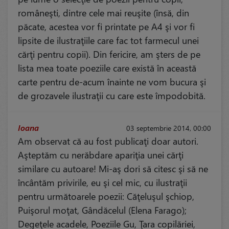
româneşti, dintre cele mai reuşite (însă, din
păcate, acestea vor fi printate pe A4 şi vor fi
lipsite de ilustraţiile care fac tot farmecul unei
cărţi pentru copii). Din fericire, am şters de pe
lista mea toate poeziile care există în această
carte pentru de-acum înainte ne vom bucura şi
de grozavele ilustraţii cu care este împodobită.
Ioana
03 septembrie 2014, 00:00
Am observat că au fost publicaţi doar autori.
Aşteptăm cu nerăbdare apariţia unei cărţi
similare cu autoare! Mi-aş dori să citesc şi să ne
încântăm privirile, eu şi cel mic, cu ilustraţii
pentru următoarele poezii: Căţeluşul şchiop,
Puişorul moţat, Gândăcelul (Elena Farago);
Degeţele acadele, Poeziile Gu, Ţara copilăriei,