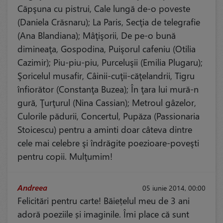
Căpşuna cu pistrui, Cale lungă de-o poveste
(Daniela Crăsnaru); La Paris, Secţia de telegrafie
(Ana Blandiana); Mâţişorii, De pe-o bună
dimineaţa, Gospodina, Puişorul cafeniu (Otilia
Cazimir); Piu-piu-piu, Purceluşii (Emilia Plugaru);
Şoricelul musafir, Câinii-cuţii-căţelandrii, Tigru
înfiorător (Constanţa Buzea); În ţara lui mură-n
gură, Ţurţurul (Nina Cassian); Metroul gâzelor,
Culorile pădurii, Concertul, Pupăza (Passionaria
Stoicescu) pentru a aminti doar câteva dintre
cele mai celebre şi îndrăgite poezioare-poveşti
pentru copii. Mulţumim!
Andreea
05 iunie 2014, 00:00
Felicitări pentru carte! Băiețelul meu de 3 ani
adoră poeziile și imaginile. Îmi place că sunt