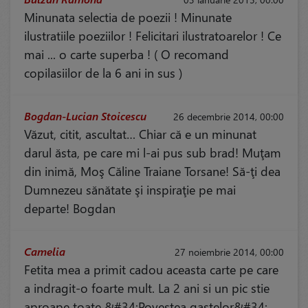
Minunata selectia de poezii ! Minunate
ilustratiile poeziilor ! Felicitari ilustratoarelor ! Ce
mai ... o carte superba ! ( O recomand
copilasiilor de la 6 ani in sus )
Bogdan-Lucian Stoicescu
26 decembrie 2014, 00:00
Văzut, citit, ascultat… Chiar că e un minunat
darul ăsta, pe care mi l-ai pus sub brad! Muţam
din inimă, Moş Căline Traiane Torsane! Să-ţi dea
Dumnezeu sănătate şi inspiraţie pe mai
departe! Bogdan
Camelia
27 noiembrie 2014, 00:00
Fetita mea a primit cadou aceasta carte pe care
a indragit-o foarte mult. La 2 ani si un pic stie
aproape toate &#34;Povestea gastelor&#34;.