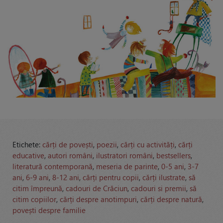
Etichete:
cărți de povești
,
poezii
,
cărți cu activități
,
cărți
educative
,
autori români
,
ilustratori români
,
bestsellers
,
literatură contemporană
,
meseria de parinte
,
0-5 ani
,
3-7
ani
,
6-9 ani
,
8-12 ani
,
cărți pentru copii
,
cărți ilustrate
,
să
citim împreună
,
cadouri de Crăciun
,
cadouri si premii
,
să
citim copiilor
,
cărți despre anotimpuri
,
cărți despre natură
,
povești despre familie