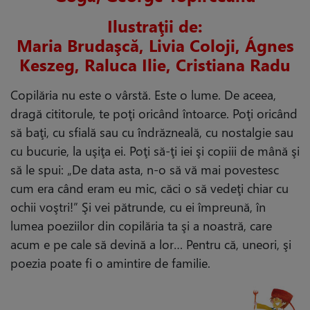
Ilustraţii de:
Maria Brudaşcă, Livia Coloji, Ágnes
Keszeg, Raluca Ilie, Cristiana Radu
Copilăria nu este o vârstă. Este o lume. De aceea,
dragă cititorule, te poţi oricând întoarce. Poţi oricând
să baţi, cu sfială sau cu îndrăzneală, cu nostalgie sau
cu bucurie, la uşiţa ei. Poţi să-ţi iei şi copiii de mână şi
să le spui: „De data asta, n-o să vă mai povestesc
cum era când eram eu mic, căci o să vedeţi chiar cu
ochii voştri!” Şi vei pătrunde, cu ei împreună, în
lumea poeziilor din copilăria ta şi a noastră, care
acum e pe cale să devină a lor… Pentru că, uneori, şi
poezia poate fi o amintire de familie.