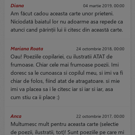
Diana
04 martie 2019, 00:00
Am făcut cadou aceasta carte unor prieteni.
Niciodată baiatul lor nu adoarme asa repede ca
atunci cand părinții lui ii citesc din această carte.
Mariana Roata
24 octombrie 2018, 00:00
Oau! Poeziile copilariei, cu ilustratii ATAT de
frumoase. Chiar cele mai frumoase poezii. Imi
doresc sa le cunoasca si copilul meu, si imi va fi
chiar de folos, fiind atat de atragatoare. si mie
imi va placea sa i le citesc iar si iar si iar, asa
cum stiu ca ii place :)
Anca
22 octombrie 2017, 00:00
Multumesc mult pentru aceasta carte (selectie
de poezii, ilustratii, tot)! Sunt poeziile pe care mi