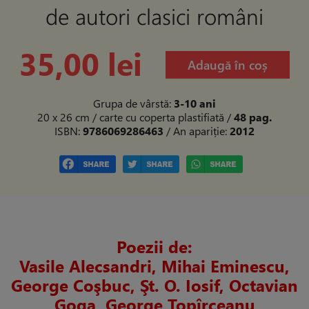
de autori clasici români
35,00 lei
Adaugă în coș
Grupa de vârstă:
3-10 ani
20 x 26 cm / carte cu coperta plastifiată
/
48 pag.
ISBN:
9786069286463
/ An apariție:
2012
Poezii de:
Vasile Alecsandri, Mihai Eminescu,
George Coşbuc, Şt. O. Iosif, Octavian
Goga, George Topîrceanu