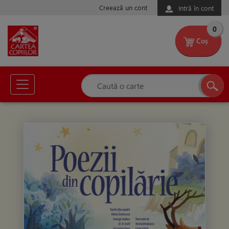
Creează un cont
Intră în cont
0
Coș