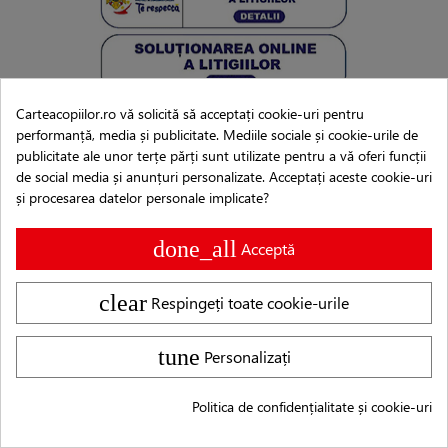
Carteacopiilor.ro vă solicită să acceptați cookie-uri pentru
performanță, media și publicitate. Mediile sociale și cookie-urile de
CUM CUMPĂR
publicitate ale unor terțe părți sunt utilizate pentru a vă oferi funcții
de social media și anunțuri personalizate. Acceptați aceste cookie-uri
Livrarea și returnarea
și procesarea datelor personale implicate?
Protecția datelor
Termeni și condiții
done_all
Acceptă
Plata
Alegerea cărților
clear
Respingeți toate cookie-urile
Achiziții prin SEAP/SICAP
Contul meu
tune
Personalizați
Politica de confidențialitate și cookie-uri