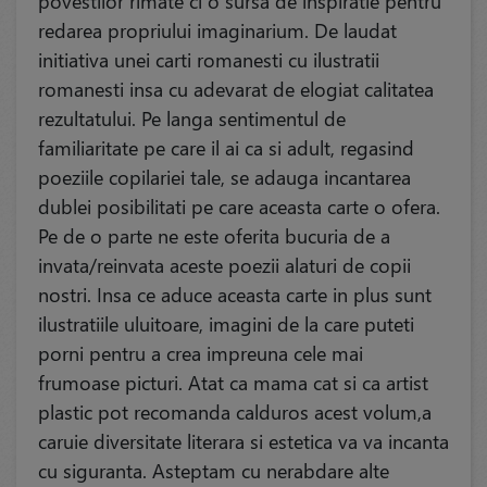
povestilor rimate ci o sursa de inspiratie pentru
redarea propriului imaginarium. De laudat
initiativa unei carti romanesti cu ilustratii
romanesti insa cu adevarat de elogiat calitatea
rezultatului. Pe langa sentimentul de
familiaritate pe care il ai ca si adult, regasind
poeziile copilariei tale, se adauga incantarea
dublei posibilitati pe care aceasta carte o ofera.
Pe de o parte ne este oferita bucuria de a
invata/reinvata aceste poezii alaturi de copii
nostri. Insa ce aduce aceasta carte in plus sunt
ilustratiile uluitoare, imagini de la care puteti
porni pentru a crea impreuna cele mai
frumoase picturi. Atat ca mama cat si ca artist
plastic pot recomanda calduros acest volum,a
caruie diversitate literara si estetica va va incanta
cu siguranta. Asteptam cu nerabdare alte