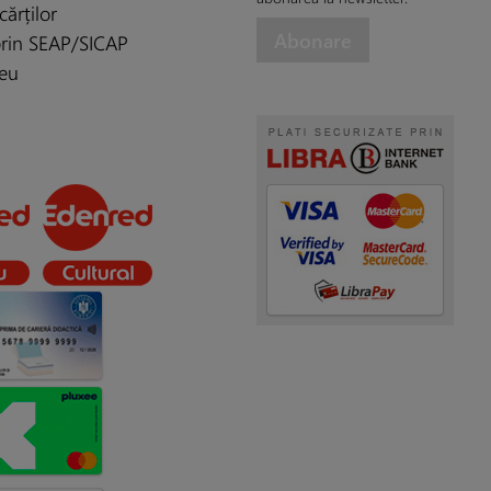
cărților
 prin SEAP/SICAP
eu