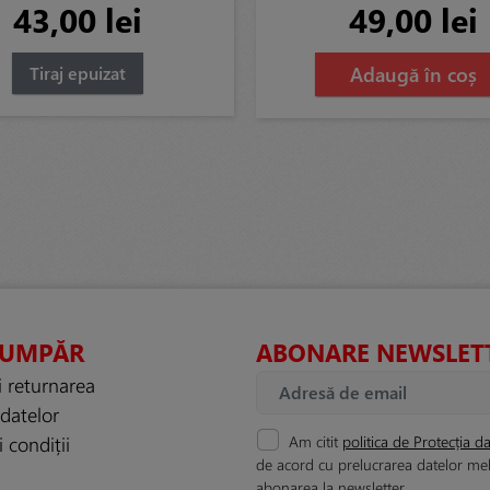
43,00 lei
49,00 lei
Adaugă în coș
Tiraj epuizat
CUMPĂR
ABONARE NEWSLET
i returnarea
 datelor
 condiții
Am citit
politica de Protecția da
de acord cu prelucrarea datelor me
abonarea la newsletter.