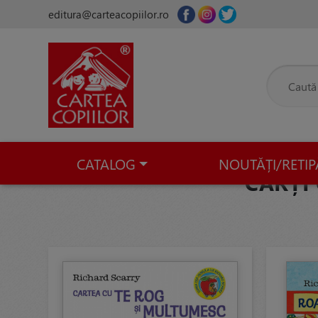
editura@carteacopiilor.ro
CATALOG
NOUTĂȚI/RETIP
CĂRȚI 