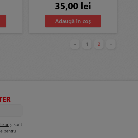
35,00 lei
Adaugă în coș
«
1
2
»
TER
telor
și sunt
le pentru