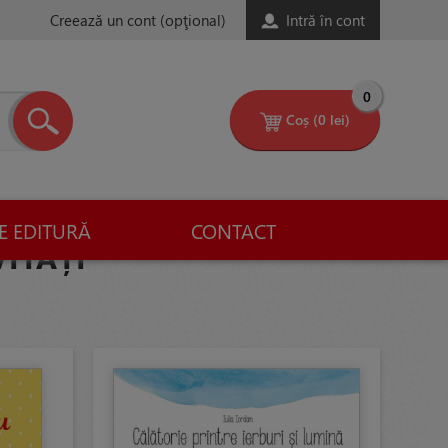
Creează un cont
(opţional)
Intră în cont
0
Coș
(0 lei)
E EDITURĂ
CONTACT
VITĂȚI”