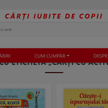
CĂRȚI IUBITE DE COPII
ĂRIRI
CUM CUMPĂR
DESPR
CU ETICHETA „CĂRȚI CU ACTI