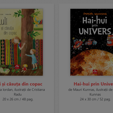
i și căsuța din copac
Hai-hui prin Unive
ia Iordan, ilustrații de Cristiana
de Mauri Kunnas, ilustrații d
Radu
Kunnas
20 x 26 cm / 48 pag.
24 x 30 cm / 52 pag.