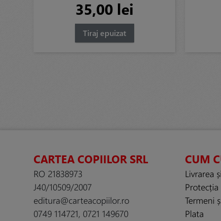
35,00 lei
Tiraj epuizat
CARTEA COPIILOR SRL
CUM 
RO 21838973
Livrarea ș
J40/10509/2007
Protecția
editura@carteacopiilor.ro
Termeni și
0749 114721, 0721 149670
Plata