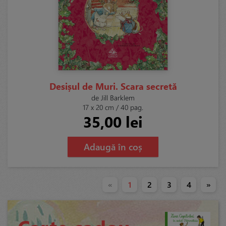
Desișul de Muri. Scara secretă
de Jill Barklem
17 x 20 cm / 40 pag.
35,00 lei
Adaugă în coș
«
1
2
3
4
»