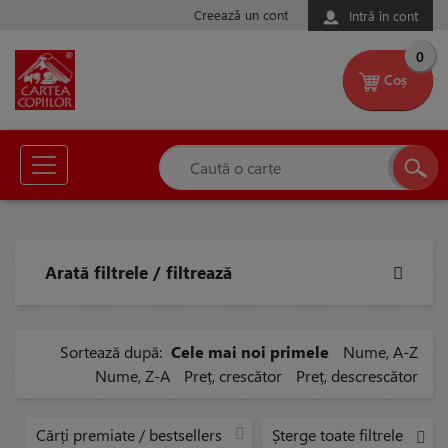
Creează un cont
Intră în cont
0
Coș
Arată filtrele / filtrează
Sortează după:
Cele mai noi primele
Nume, A-Z
Nume, Z-A
Preț, crescător
Preț, descrescător
Cărți premiate / bestsellers
Șterge toate filtrele