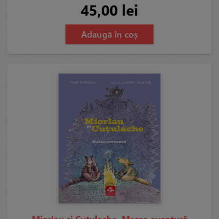
45,00 lei
Adaugă în coș
Miorlau și Cuțulache. Marea aventură