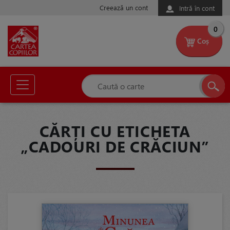
Creează un cont
Intră în cont
0
Coș
CĂRȚI CU ETICHETA
„CADOURI DE CRĂCIUN”