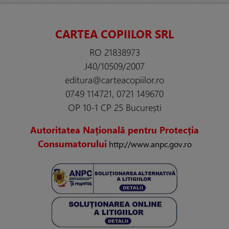
CARTEA COPIILOR SRL
RO 21838973
J40/10509/2007
editura@carteacopiilor.ro
0749 114721, 0721 149670
OP 10-1 CP 25 București
Autoritatea Națională pentru Protecția
Consumatorului
http://www.anpc.gov.ro