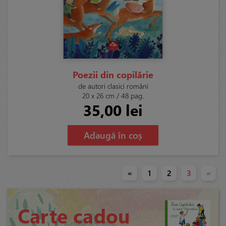
Poezii din copilărie
de autori clasici români
20 x 26 cm / 48 pag.
35,00 lei
Adaugă în coș
«
1
2
3
»
Carte cadou