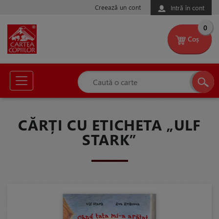
Creează un cont
Intră în cont
0
Coș
CĂRȚI CU ETICHETA „ULF
STARK”