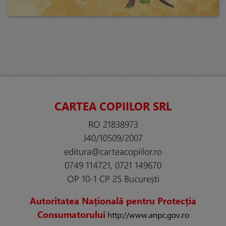
CARTEA COPIILOR SRL
RO 21838973
J40/10509/2007
editura@carteacopiilor.ro
0749 114721, 0721 149670
OP 10-1 CP 25 București
Autoritatea Națională pentru Protecția
Consumatorului
http://www.anpc.gov.ro