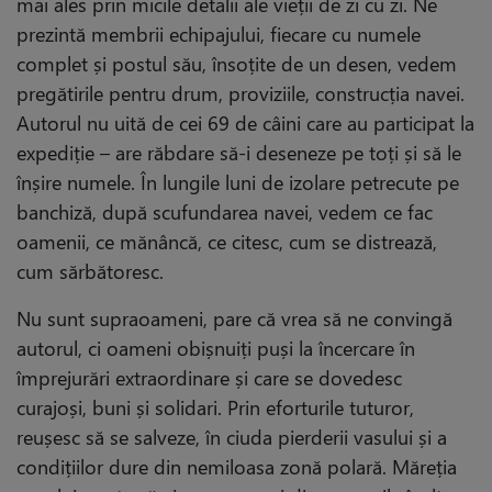
mai ales prin micile detalii ale vieții de zi cu zi. Ne
prezintă membrii echipajului, fiecare cu numele
complet și postul său, însoțite de un desen, vedem
pregătirile pentru drum, proviziile, construcția navei.
Autorul nu uită de cei 69 de câini care au participat la
expediție – are răbdare să-i deseneze pe toți și să le
înșire numele. În lungile luni de izolare petrecute pe
banchiză, după scufundarea navei, vedem ce fac
oamenii, ce mănâncă, ce citesc, cum se distrează,
cum sărbătoresc.
Nu sunt supraoameni, pare că vrea să ne convingă
autorul, ci oameni obișnuiți puși la încercare în
împrejurări extraordinare și care se dovedesc
curajoși, buni și solidari. Prin eforturile tuturor,
reușesc să se salveze, în ciuda pierderii vasului și a
condițiilor dure din nemiloasa zonă polară. Măreția