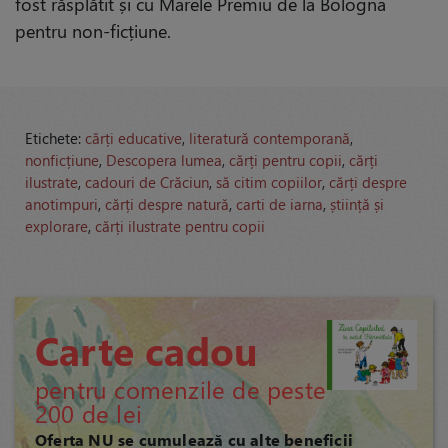
fost răsplătit și cu Marele Premiu de la Bologna
pentru non-ficțiune.
Etichete:
cărți educative
,
literatură contemporană
,
nonficțiune
,
Descopera lumea
,
cărți pentru copii
,
cărți
ilustrate
,
cadouri de Crăciun
,
să citim copiilor
,
cărți despre
anotimpuri
,
cărți despre natură
,
carti de iarna
,
știință și
explorare
,
cărți ilustrate pentru copii
Carte cadou
pentru comenzile de peste
200 de lei
Oferta NU se cumulează cu alte beneficii