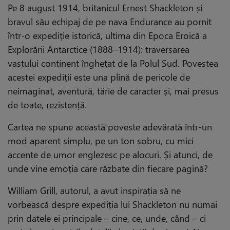
Pe 8 august 1914, britanicul Ernest Shackleton și
bravul său echipaj de pe nava Endurance au pornit
într-o expediție istorică, ultima din Epoca Eroică a
Explorării Antarctice (1888–1914): traversarea
vastului continent înghețat de la Polul Sud. Povestea
acestei expediții este una plină de pericole de
neimaginat, aventură, tărie de caracter și, mai presus
de toate, rezistență.
Cartea ne spune această poveste adevărată într-un
mod aparent simplu, pe un ton sobru, cu mici
accente de umor englezesc pe alocuri. Și atunci, de
unde vine emoția care răzbate din fiecare pagină?
William Grill, autorul, a avut inspirația să ne
vorbească despre expediția lui Shackleton nu numai
prin datele ei principale – cine, ce, unde, când – ci