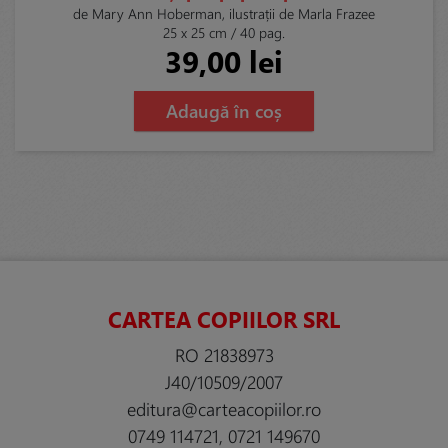
de Mary Ann Hoberman, ilustrații de Marla Frazee
25 x 25 cm / 40 pag.
39,00 lei
Adaugă în coș
CARTEA COPIILOR SRL
RO 21838973
J40/10509/2007
editura@carteacopiilor.ro
0749 114721, 0721 149670