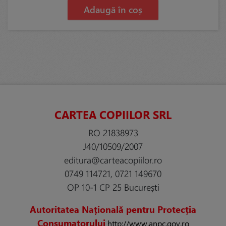
Adaugă în coș
CARTEA COPIILOR SRL
RO 21838973
J40/10509/2007
editura@carteacopiilor.ro
0749 114721, 0721 149670
OP 10-1 CP 25 București
Autoritatea Națională pentru Protecția
Consumatorului
http://www.anpc.gov.ro