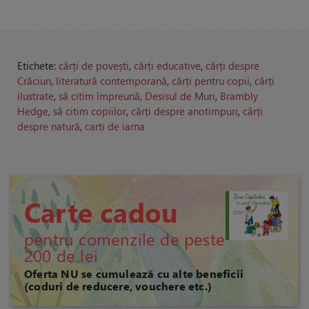
Etichete:
cărți de povești
,
cărți educative
,
cărți despre
Crăciun
,
literatură contemporană
,
cărți pentru copii
,
cărți
ilustrate
,
să citim împreună
,
Desisul de Muri
,
Brambly
Hedge
,
să citim copiilor
,
cărți despre anotimpuri
,
cărți
despre natură
,
carti de iarna
Carte cadou
pentru comenzile de peste
200 de lei
Oferta NU se cumulează cu alte beneficii
(coduri de reducere, vouchere etc.)