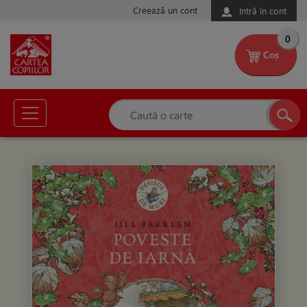
Creează un cont
Intră în cont
0
Coș