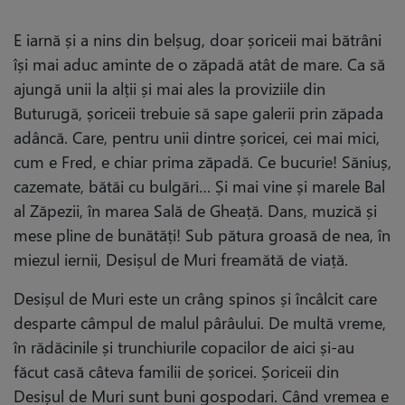
E iarnă și a nins din belșug, doar șoriceii mai bătrâni
își mai aduc aminte de o zăpadă atât de mare. Ca să
ajungă unii la alții și mai ales la proviziile din
Buturugă, șoriceii trebuie să sape galerii prin zăpada
adâncă. Care, pentru unii dintre șoricei, cei mai mici,
cum e Fred, e chiar prima zăpadă. Ce bucurie! Săniuș,
cazemate, bătăi cu bulgări… Și mai vine și marele Bal
al Zăpezii, în marea Sală de Gheață. Dans, muzică și
mese pline de bunătăți! Sub pătura groasă de nea, în
miezul iernii, Desișul de Muri freamătă de viață.
Desișul de Muri este un crâng spinos și încâlcit care
desparte câmpul de malul pârâului. De multă vreme,
în rădăcinile și trunchiurile copacilor de aici și-au
făcut casă câteva familii de șoricei. Șoriceii din
Desișul de Muri sunt buni gospodari. Când vremea e