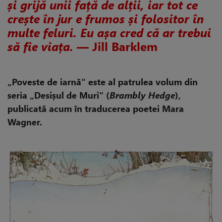
și grijă unii față de alții, iar tot ce
crește în jur e frumos și folositor în
multe feluri. Eu așa cred că ar trebui
să fie viața.
— Jill Barklem
„Poveste de iarnă“ este al patrulea volum din
seria „Desișul de Muri“ (
Brambly Hedge
),
publicată acum în traducerea poetei Mara
Wagner.