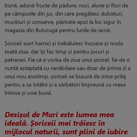
bună, adună fructe de pădure, nuci, alune și flori de
pe câmpurile din jur, din care pregătesc dulcețuri,
murături și conserve, păstrate apoi la loc sigur în
magazia din Buturugă pentru lunile de iarnă.
Șoriceii sunt harnici și trebăluiesc încoace și-ncolo
toată ziua, dar își fac timp și pentru jocuri și
petreceri. Fie că e vorba de ziua unui șoricel, fie de o
nuntă așteptată cu nerăbdare sau doar de prima zi a
unui nou anotimp, șoriceii se bucură de orice prilej
pentru a se întâlni și a sărbători împreună cu mese
întinse și voie bună.
Desișul de Muri este lumea mea
ideală. Șoriceii mei trăiesc în
mijlocul naturii, sunt plini de iubire