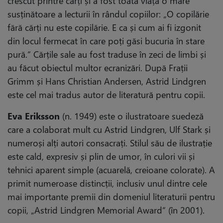
crescut printre cărți și a fost toată viața o mare
susținătoare a lecturii în rândul copiilor: „O copilărie
fără cărți nu este copilărie. E ca și cum ai fi izgonit
din locul fermecat în care poți găsi bucuria în stare
pură.“ Cărțile sale au fost traduse în zeci de limbi și
au făcut obiectul multor ecranizări. După Frații
Grimm și Hans Christian Andersen, Astrid Lindgren
este cel mai tradus autor de literatură pentru copii.
Eva Eriksson
(n. 1949) este o ilustratoare suedeză
care a colaborat mult cu Astrid Lindgren, Ulf Stark și
numeroși alți autori consacrați. Stilul său de ilustrație
este cald, expresiv și plin de umor, în culori vii și
tehnici aparent simple (acuarelă, creioane colorate). A
primit numeroase distincții, inclusiv unul dintre cele
mai importante premii din domeniul literaturii pentru
copii, „Astrid Lindgren Memorial Award“ (în 2001).