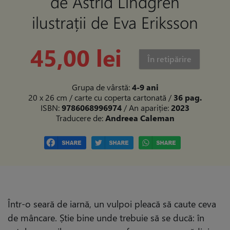
de Astrid Lindgren
ilustrații de Eva Eriksson
45,00 lei
În retipărire
Grupa de vârstă:
4-9 ani
20 x 26 cm / carte cu coperta cartonată
/
36 pag.
ISBN:
9786068996974
/ An apariție:
2023
Traducere de:
Andreea Caleman
Într-o seară de iarnă, un vulpoi pleacă să caute ceva
de mâncare. Știe bine unde trebuie să se ducă: în