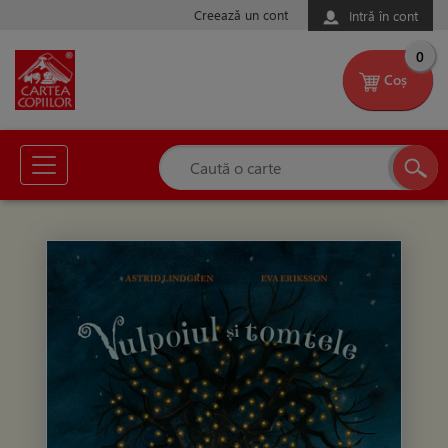
Creează un cont
Intră în cont
0
Coș