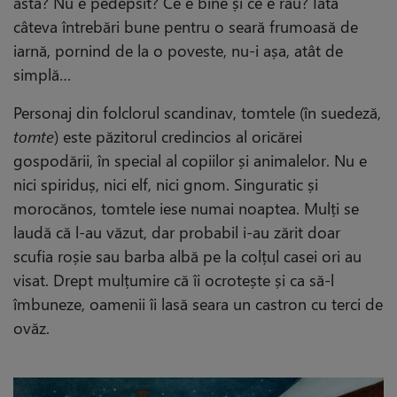
asta? Nu e pedepsit? Ce e bine și ce e rău? Iată
câteva întrebări bune pentru o seară frumoasă de
iarnă, pornind de la o poveste, nu-i așa, atât de
simplă…
Personaj din folclorul scandinav, tomtele (în suedeză,
tomte
) este păzitorul credincios al oricărei
gospodării, în special al copiilor și animalelor. Nu e
nici spiriduș, nici elf, nici gnom. Singuratic și
morocănos, tomtele iese numai noaptea. Mulți se
laudă că l-au văzut, dar probabil i-au zărit doar
scufia roșie sau barba albă pe la colțul casei ori au
visat. Drept mulțumire că îi ocrotește și ca să-l
îmbuneze, oamenii îi lasă seara un castron cu terci de
ovăz.