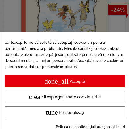
-24%
Carteacopiilor.ro vă solicită să acceptați cookie-uri pentru
performanță, media și publicitate. Mediile sociale și cookie-urile de
publicitate ale unor terțe părți sunt utilizate pentru a vă oferi funcții
de social media și anunțuri personalizate. Acceptați aceste cookie-uri
Împărăția fluturilor
și procesarea datelor personale implicate?
de Sibylle von Olfers
30 x 23 cm / 32 pag.
done_all
Acceptă
30,00 lei
39,00 lei
clear
Respingeți toate cookie-urile
Adaugă în coș
tune
Personalizați
Politica de confidențialitate și cookie-uri