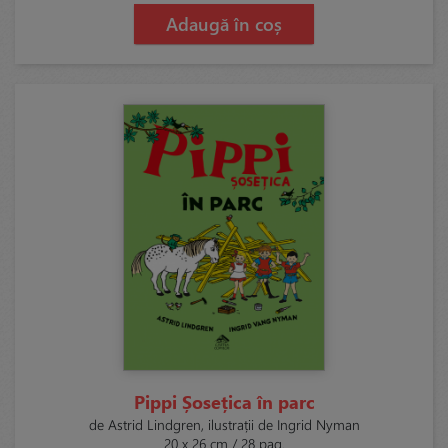
Adaugă în coș
Pippi Șosețica în parc
de Astrid Lindgren, ilustrații de Ingrid Nyman
20 x 26 cm / 28 pag.