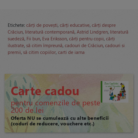
Etichete:
cărți de povești
,
cărți educative
,
cărți despre
Crăciun
,
literatură contemporană
,
Astrid Lindgren
,
literatură
suedeză
,
Fii bun
,
Eva Eriksson
,
cărți pentru copii
,
cărți
ilustrate
,
să citim împreună
,
cadouri de Crăciun
,
cadouri si
premii
,
să citim copiilor
,
carti de iarna
Carte cadou
pentru comenzile de peste
200 de lei
Oferta NU se cumulează cu alte beneficii
(coduri de reducere, vouchere etc.)