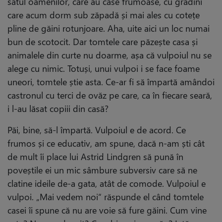
satul oamenilor, care au case frumoase, cu grădini
care acum dorm sub zăpadă și mai ales cu cotețe
pline de găini rotunjoare. Aha, uite aici un loc numai
bun de scotocit. Dar tomtele care păzește casa și
animalele din curte nu doarme, așa că vulpoiul nu se
alege cu nimic. Totuși, unui vulpoi i se face foame
uneori, tomtele știe asta. Ce-ar fi să împartă amândoi
castronul cu terci de ovăz pe care, ca în fiecare seară,
i l-au lăsat copiii din casă?
Păi, bine, să-l împartă. Vulpoiul e de acord. Ce
frumos și ce educativ, am spune, dacă n-am ști cât
de mult îi place lui Astrid Lindgren să pună în
poveștile ei un mic sâmbure subversiv care să ne
clatine ideile de-a gata, atât de comode. Vulpoiul e
vulpoi. „Mai vedem noi“ răspunde el când tomtele
casei îi spune că nu are voie să fure găini. Cum vine