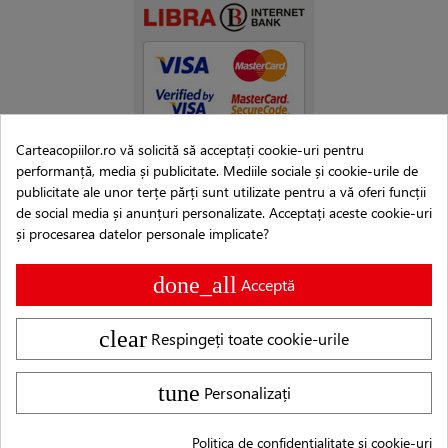
Carteacopiilor.ro vă solicită să acceptați cookie-uri pentru
performanță, media și publicitate. Mediile sociale și cookie-urile de
publicitate ale unor terțe părți sunt utilizate pentru a vă oferi funcții
de social media și anunțuri personalizate. Acceptați aceste cookie-uri
și procesarea datelor personale implicate?
done_all
Acceptă
clear
Respingeți toate cookie-urile
Copyright © 2007–2026 Editura Cartea Copiilor®
tune
Personalizați
Logo-ul și denumirea Cartea Copiilor® sunt MARCĂ
ÎNREGISTRATĂ, conform deciziei nr. 1019820 emise de Oficiul de
Politica de confidențialitate și cookie-uri
Stat pentru Invenții și Mărci din data de 23.05.2019.