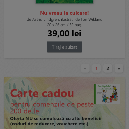
Nu vreau la culcare!
de Astrid Lindgren, ilustrații de Ilon Wikland
20 x 26 cm / 32 pag.
39,00 lei
Tiraj epuizat
«
1
2
»
Carte cadou
pentru comenzile de peste
200 de lei
Oferta NU se cumulează cu alte beneficii
(coduri de reducere, vouchere etc.)