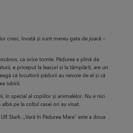
elor cresc, învață și sunt mereu gata de joacă –
rocănos, ca orice tomte. Pădurea e plină de
urii, e priceput la leacuri și la tâmplărit, are un
leagă că locuitorii pădurii au nevoie de el și că
a iubirii.
, în special al copiilor și animalelor. Nu e nici
albă pe la colțul casei ori au visat.
 Ulf Stark. „Vară în Pădurea Mare” este a doua