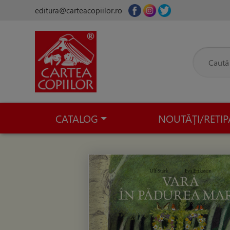
editura@carteacopiilor.ro
CATALOG
NOUTĂȚI/RETIP