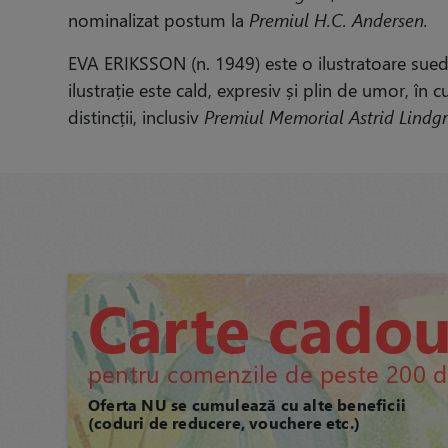
nominalizat postum la
Premiul H.C. Andersen.
EVA ERIKSSON (n. 1949) este o ilustratoare suedez
ilustrație este cald, expresiv și plin de umor, în 
distincții, inclusiv
Premiul Memorial Astrid Lindg
Carte cado
pentru comenzile de peste 200 d
Oferta NU se cumulează cu alte beneficii
(coduri de reducere, vouchere etc.)