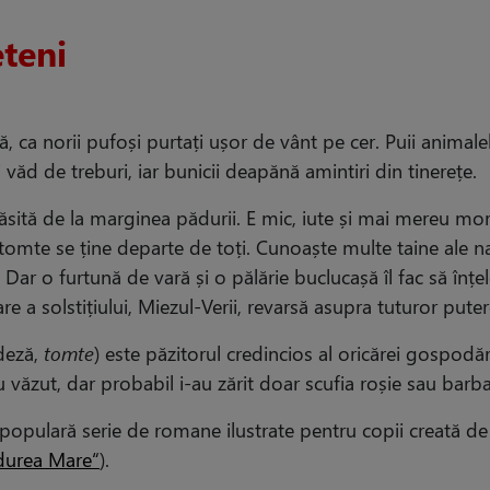
eteni
ă, ca norii pufoși purtați ușor de vânt pe cer. Puii animal
și văd de treburi, iar bunicii deapănă amintiri din tinerețe.
sită de la marginea pădurii. E mic, iute și mai mereu mo
ul tomte se ține departe de toți. Cunoaște multe taine ale nat
? Dar o furtună de vară și o pălărie buclucașă îl fac să înțe
e a solstițiului, Miezul-Verii, revarsă asupra tuturor putere
edeză,
tomte
) este păzitorul credincios al oricărei gospodării
au văzut, dar probabil i-au zărit doar scufia roșie sau barba 
 populară serie de romane ilustrate pentru copii creată de
ădurea Mare“
).