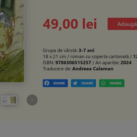
49,00 lei
Adaugă 
Grupa de vârstă:
3-7 ani
18 x 21 cm / roman cu coperta cartonată
/
1
ISBN:
9786306515257
/ An apariție:
2024
Traducere de:
Andreea Caleman