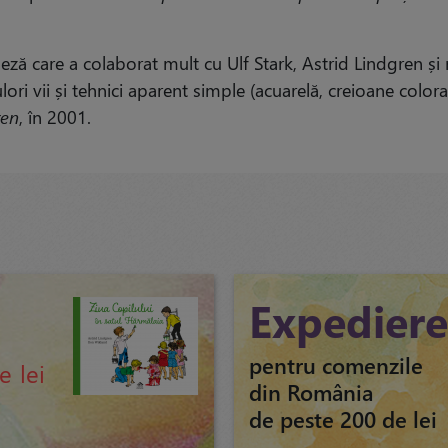
ă care a colaborat mult cu Ulf Stark, Astrid Lindgren și nu
culori vii și tehnici aparent simple (acuarelă, creioane color
ren
, în 2001.
u
Expediere
pentru comenzile
e lei
din România
de peste 200 de lei