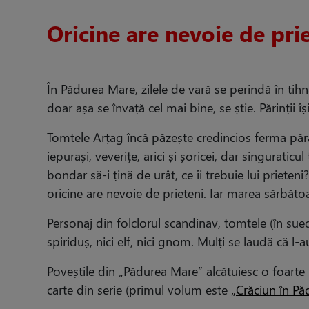
Oricine are nevoie de pri
În Pădurea Mare, zilele de vară se perindă în tihn
doar așa se învață cel mai bine, se știe. Părinții î
Tomtele Arțag încă păzește credincios ferma pără
iepurași, veverițe, arici și șoricei, dar singuratic
bondar să-i țină de urât, ce îi trebuie lui prieteni
oricine are nevoie de prieteni. Iar marea sărbătoar
Personaj din folclorul scandinav, tomtele (în su
spiriduș, nici elf, nici gnom. Mulți se laudă că l-
Poveștile din „Pădurea Mare” alcătuiesc o foarte
carte din serie (primul volum este
„Crăciun în P