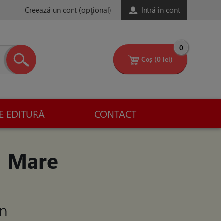
Creează un cont
(opţional)
Intră în cont
0
Coș
(0 lei)
E EDITURĂ
CONTACT
a Mare
on