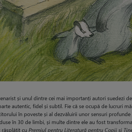
narist și unul dintre cei mai importanți autori suedezi de 
rte autentic, fidel și subtil. Fie că se ocupă de lucruri mă
itorului în poveste și al dezvăluirii unor sensuri profunde 
aduse în 30 de limbi, și multe dintre ele au fost transformat
t răsplătit cu
Premiul pentru Literatură pentru Copii și Tine