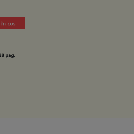
în coș
28 pag.