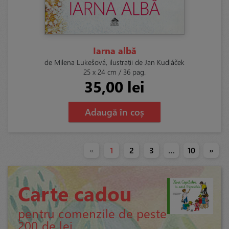
Iarna albă
de Milena Lukešová, ilustrații de Jan Kudláček
25 x 24 cm / 36 pag.
35,00 lei
Adaugă în coș
«
1
2
3
…
10
»
Carte cadou
pentru comenzile de peste
200 de lei