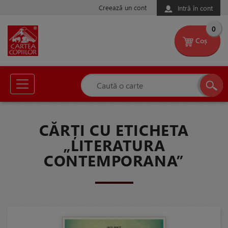
Creează un cont
Intră în cont
0
Coș
CĂRȚI CU ETICHETA
„LITERATURA
CONTEMPORANA”