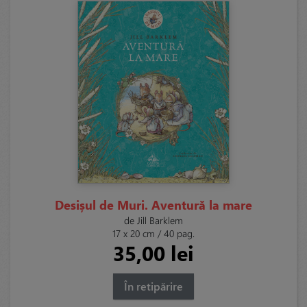
Desișul de Muri. Aventură la mare
de Jill Barklem
17 x 20 cm / 40 pag.
35,00 lei
În retipărire