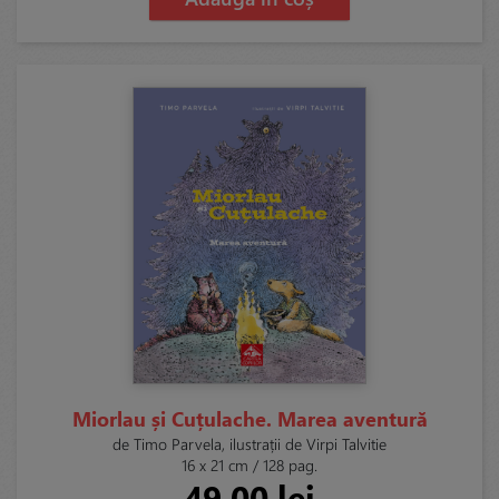
Miorlau și Cuțulache. Marea aventură
de Timo Parvela, ilustrații de Virpi Talvitie
16 x 21 cm / 128 pag.
49,00 lei