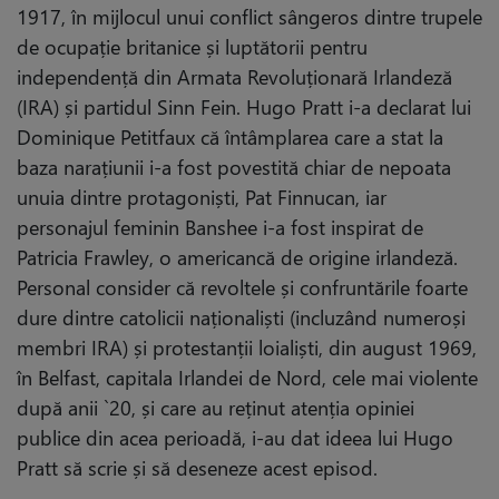
1917, în mijlocul unui conflict sângeros dintre trupele
de ocupație britanice și luptătorii pentru
independență din Armata Revoluționară Irlandeză
(IRA) și partidul Sinn Fein. Hugo Pratt i-a declarat lui
Dominique Petitfaux că întâmplarea care a stat la
baza narațiunii i-a fost povestită chiar de nepoata
unuia dintre protagoniști, Pat Finnucan, iar
personajul feminin Banshee i-a fost inspirat de
Patricia Frawley, o americancă de origine irlandeză.
Personal consider că revoltele și confruntările foarte
dure dintre catolicii naționaliști (incluzând numeroși
membri IRA) și protestanții loialiști, din august 1969,
în Belfast, capitala Irlandei de Nord, cele mai violente
după anii `20, și care au reținut atenția opiniei
publice din acea perioadă, i-au dat ideea lui Hugo
Pratt să scrie și să deseneze acest episod.