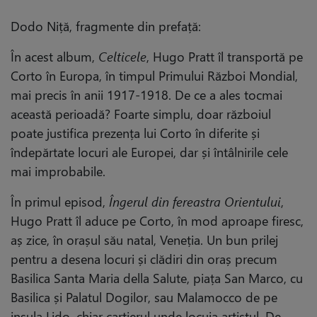
Dodo Niță, fragmente din prefață:
În acest album,
Celticele
, Hugo Pratt îl transportă pe
Corto în Europa, în timpul Primului Război Mondial,
mai precis în anii 1917-1918. De ce a ales tocmai
această perioadă? Foarte simplu, doar războiul
poate justifica prezența lui Corto în diferite și
îndepărtate locuri ale Europei, dar și întâlnirile cele
mai improbabile.
În primul episod,
Îngerul din fereastra Orientului
,
Hugo Pratt îl aduce pe Corto, în mod aproape firesc,
aș zice, în orașul său natal, Veneția. Un bun prilej
pentru a desena locuri și clădiri din oraș precum
Basilica Santa Maria della Salute, piața San Marco, cu
Basilica și Palatul Dogilor, sau Malamocco de pe
insula Lido, chiar cartierul unde locuia artistul. De