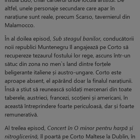
altfel, unele personaje secundare care apar în
narațiune sunt reale, precum Scarso, tavernierul din
Malamocco.
În al doilea episod,
Sub steagul banilor,
conducătorii
noii republici Muntenegru îl angajează pe Corto să
recupereze tezaurul fostului lor rege, ascuns într-un
sătuc din zona no men`s land dintre forțele
beligerante italiene și austro-ungare. Corto este
aproape absent, el apărând doar la finalul narațiunii.
Însă a știut să reunească soldați mercenari din toate
taberele, austrieci, francezi, scoțieni și americani, în
această întreprindere foarte periculoasă, dar și foarte
remunerativă.
Al treilea episod,
Concert în O minor pentru harpă și
nitroglicerină,
îl poartă pe Corto Maltese la Dublin, în