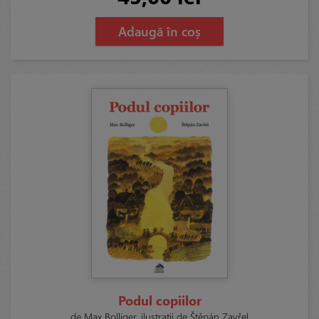
Adaugă în coș
Podul copiilor
de Max Bolliger, ilustrații de Štěpán Zavřel