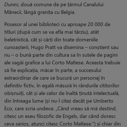
Dunes
, două comune de pe țărmul Canalului
Mânecii, lângă granița cu Belgia.
Posesor al unei biblioteci cu aproape 20 000 de
titluri (după cum se va afla mai târziu), atât
beletristică, cât și cărți din toate domeniile
cunoașterii, Hugo Pratt va disemina – conștient sau
nu – o bună parte din cultura sa în sutele de pagini
ale sagăi grafice a lui Corto Maltese. Aceasta trebuie
să fie explicația, măcar în parte, a succesului
extraordinar de care se bucură un personaj în
definitiv fictiv, în egală măsură în rândurile cititorilor
obișnuiți, cât și ale celor de înaltă ținută intelectuală,
din întreaga lume (și nu-l citez decât pe Umberto
Eco, care scria undeva: „Când vreau să mă destind,
citesc un eseu filozofic de Engels, dar când doresc
ceva serios, atunci citesc Corto Maltese.“) și chiar din