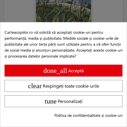
Carteacopiilor.ro vă solicită să acceptați cookie-uri pentru
Cer de-albastru
performanță, media și publicitate. Mediile sociale și cookie-urile de
de Dianne White, ilustrații de Beth Krommes
publicitate ale unor terțe părți sunt utilizate pentru a vă oferi funcții
22 x 29 cm / 48 pag.
de social media și anunțuri personalizate. Acceptați aceste cookie-uri
35,00 lei
și procesarea datelor personale implicate?
Tiraj epuizat
done_all
Acceptă
clear
Respingeți toate cookie-urile
tune
Personalizați
Politica de confidențialitate și cookie-uri
CARTEA COPIILOR SRL