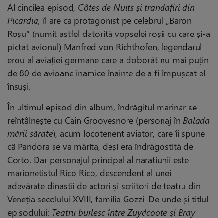
Al cincilea episod,
Côtes de Nuits și trandafiri din
Picardia,
îl are ca protagonist pe celebrul „Baron
Roșu“ (numit astfel datorită vopselei roșii cu care și-a
pictat avionul) Manfred von Richthofen, legendarul
erou al aviației germane care a doborât nu mai puțin
de 80 de avioane inamice înainte de a fi împușcat el
însuși.
În ultimul episod din album, îndrăgitul marinar se
reîntâlnește cu Cain Groovesnore (personaj în
Balada
mării sărate
), acum locotenent aviator, care îi spune
că Pandora se va mărita, deși era îndrăgostită de
Corto. Dar personajul principal al narațiunii este
marionetistul Rico Rico, descendent al unei
adevărate dinastii de actori și scriitori de teatru din
Veneția secolului XVIII, familia Gozzi. De unde și titlul
episodului:
Teatru burlesc între Zuydcoote și Bray-