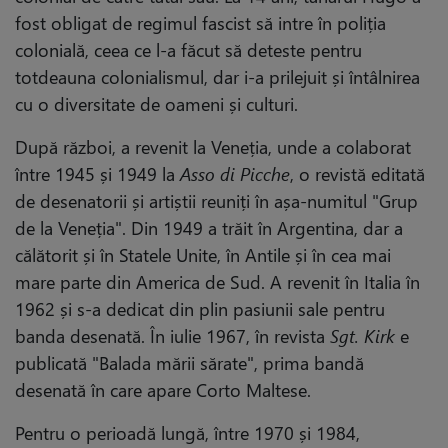
fost obligat de regimul fascist să intre în poliția
colonială, ceea ce l-a făcut să deteste pentru
totdeauna colonialismul, dar i-a prilejuit și întâlnirea
cu o diversitate de oameni și culturi.
După război, a revenit la Veneția, unde a colaborat
între 1945 și 1949 la
Asso di Picche
, o revistă editată
de desenatorii și artiștii reuniți în așa-numitul "Grup
de la Veneția". Din 1949 a trăit în Argentina, dar a
călătorit și în Statele Unite, în Antile și în cea mai
mare parte din America de Sud. A revenit în Italia în
1962 și s-a dedicat din plin pasiunii sale pentru
banda desenată. În iulie 1967, în revista
Sgt. Kirk
e
publicată "Balada mării sărate", prima bandă
desenată în care apare Corto Maltese.
Pentru o perioadă lungă, între 1970 și 1984,