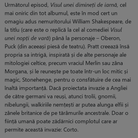
Următorul episod,
Visul unei dimineți de iarnă,
cel
mai oniric din tot albumul, este în mod cert un
omagiu adus nemuritorului William Shakespeare, de
la titlu (care este o replică la cel al comediei
Visul
unei nopți de vară
) până la personaje – Oberon,
Puck (din aceeași piesă de teatru). Pratt creează însă
propria sa intrigă, inspirată și de alte personaje ale
mitologiei celtice, precum vraciul Merlin sau zâna
Morgana, și le reunește pe toate într-un loc mitic și
magic, Stonehenge, pentru o consfătuire de cea mai
înaltă importanță. Dacă proiectata invazie a Angliei
de către germani va reuși, atunci trolii, gnomii,
nibelungii, walkiriile nemțești ar putea alunga elfii și
zânele britanice de pe tărâmurile ancestrale. Doar o
ființă umană poate zădărnici complotul care ar
permite această invazie: Corto.