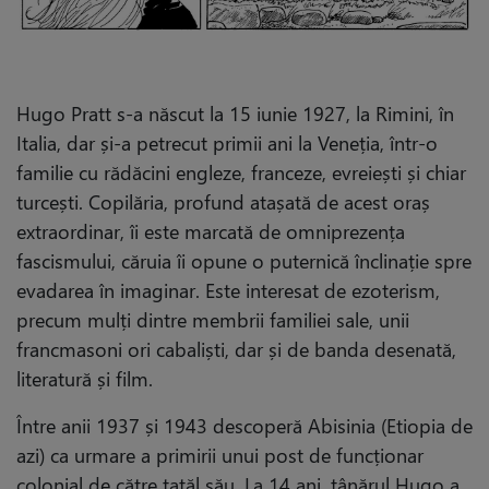
Hugo Pratt s-a născut la 15 iunie 1927, la Rimini, în
Italia, dar și-a petrecut primii ani la Veneția, într-o
familie cu rădăcini engleze, franceze, evreiești și chiar
turcești. Copilăria, profund atașată de acest oraș
extraordinar, îi este marcată de omniprezența
fascismului, căruia îi opune o puternică înclinație spre
evadarea în imaginar. Este interesat de ezoterism,
precum mulți dintre membrii familiei sale, unii
francmasoni ori cabaliști, dar și de banda desenată,
literatură și film.
Între anii 1937 și 1943 descoperă Abisinia (Etiopia de
azi) ca urmare a primirii unui post de funcționar
colonial de către tatăl său. La 14 ani, tânărul Hugo a